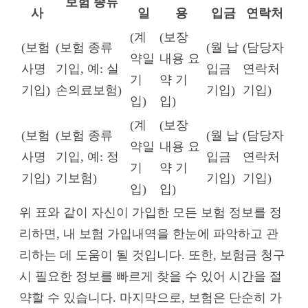
보험 종류
사
일
용
입금
연락처
(계
(보장
(보험
(보험 종류
(월 납
(담당자
약일
내용 요
사명
기입, 예: 실
입금
연락처
기
약 기
기입)
손의료보험)
기입)
기입)
입)
입)
(계
(보장
(보험
(보험 종류
(월 납
(담당자
약일
내용 요
사명
기입, 예: 정
입금
연락처
기
약 기
기입)
기보험)
기입)
기입)
입)
입)
위 표와 같이 자신이 가입한 모든 보험 정보를 정
리하면, 내 보험 가입내역을 한눈에 파악하고 관
리하는 데 도움이 될 것입니다. 또한, 보험금 청구
시 필요한 정보를 빠르게 찾을 수 있어 시간을 절
약할 수 있습니다. 마지막으로, 보험은 단순히 가