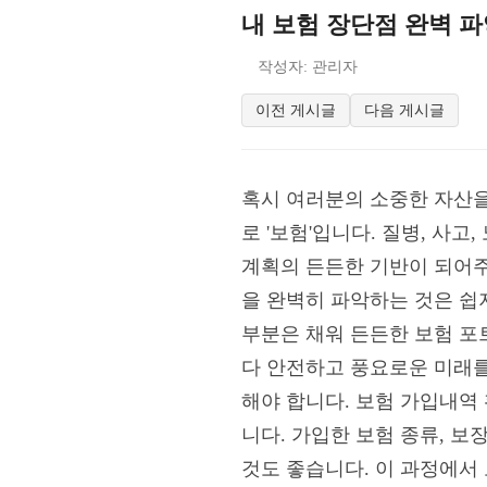
내 보험 장단점 완벽 
작성자: 관리자
이전 게시글
다음 게시글
혹시 여러분의 소중한 자산을
로 '보험'입니다. 질병, 사
계획의 든든한 기반이 되어주
을 완벽히 파악하는 것은 쉽
부분은 채워 든든한 보험 포
다 안전하고 풍요로운 미래를
해야 합니다. 보험 가입내역
니다. 가입한 보험 종류, 보
것도 좋습니다. 이 과정에서