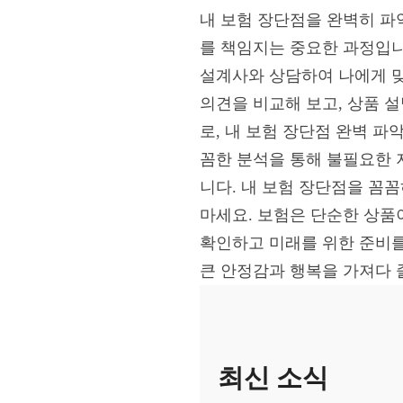
내 보험 장단점을 완벽히 파
를 책임지는 중요한 과정입니
설계사와 상담하여 나에게 맞
의견을 비교해 보고, 상품 
로, 내 보험 장단점 완벽 
꼼한 분석을 통해 불필요한 
니다. 내 보험 장단점을 꼼
마세요. 보험은 단순한 상품
확인하고 미래를 위한 준비를
큰 안정감과 행복을 가져다 
최신 소식