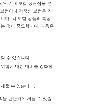
적으로 내 보험 장단점을 분
연금보험이나 저축성 보험은 가
니다. 각 보험 상품의 특징,
하는 것이 중요합니다. 다음은
일 수 있습니다.
 위험에 대한 대비를 강화할
세울 수 있습니다.
획을 탄탄하게 세울 수 있습