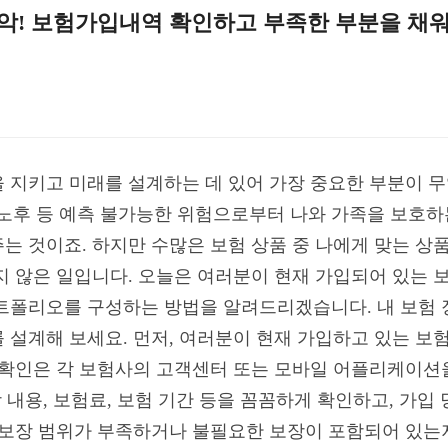
파악! 보험가입내역 확인하고 부족한 부분을 채워
 지키고 미래를 설계하는 데 있어 가장 중요한 부분이 
고, 노후 등 예측 불가능한 위험으로부터 나와 가족을 보호
는 것이죠. 하지만 수많은 보험 상품 중 나에게 맞는 상품
지 않은 일입니다. 오늘은 여러분이 현재 가입되어 있는 
트폴리오를 구성하는 방법을 알려드리겠습니다. 내 보험 
 설계해 보세요. 먼저, 여러분이 현재 가입하고 있는 보
 확인은 각 보험사의 고객센터 또는 모바일 어플리케이션을
장 내용, 보험료, 보험 기간 등을 꼼꼼하게 확인하고, 가입
 보장 범위가 부족하거나 불필요한 보장이 포함되어 있는지