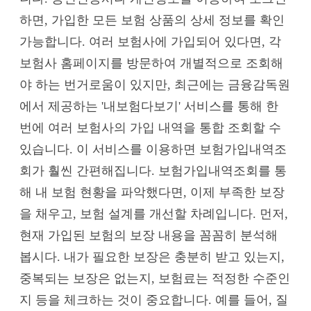
하면, 가입한 모든 보험 상품의 상세 정보를 확인
가능합니다. 여러 보험사에 가입되어 있다면, 각
보험사 홈페이지를 방문하여 개별적으로 조회해
야 하는 번거로움이 있지만, 최근에는 금융감독원
에서 제공하는 '내보험다보기' 서비스를 통해 한
번에 여러 보험사의 가입 내역을 통합 조회할 수
있습니다. 이 서비스를 이용하면 보험가입내역조
회가 훨씬 간편해집니다. 보험가입내역조회를 통
해 내 보험 현황을 파악했다면, 이제 부족한 보장
을 채우고, 보험 설계를 개선할 차례입니다. 먼저,
현재 가입된 보험의 보장 내용을 꼼꼼히 분석해
봅시다. 내가 필요한 보장은 충분히 받고 있는지,
중복되는 보장은 없는지, 보험료는 적정한 수준인
지 등을 체크하는 것이 중요합니다. 예를 들어, 질