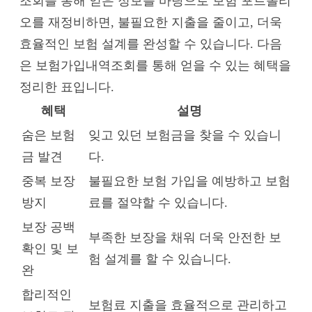
조회를 통해 얻은 정보를 바탕으로 보험 포트폴리
오를 재정비하면, 불필요한 지출을 줄이고, 더욱
효율적인 보험 설계를 완성할 수 있습니다. 다음
은 보험가입내역조회를 통해 얻을 수 있는 혜택을
정리한 표입니다.
혜택
설명
숨은 보험
잊고 있던 보험금을 찾을 수 있습니
금 발견
다.
중복 보장
불필요한 보험 가입을 예방하고 보험
방지
료를 절약할 수 있습니다.
보장 공백
부족한 보장을 채워 더욱 안전한 보
확인 및 보
험 설계를 할 수 있습니다.
완
합리적인
보험료 지출을 효율적으로 관리하고