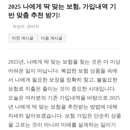
2025 나에게 딱 맞는 보험, 가입내역 기
반 맞춤 추천 받기!
작성자: 관리자
이전 게시글
다음 게시글
2025년, 나에게 딱 맞는 보험을 찾는 것은 더 이상
어려운 일이 아닙니다. 복잡한 보험 상품들 속에
서 나에게 필요한 보장을 정확히 찾고, 불필요한
보험료 지출은 줄이는 것이 중요한 시대입니다.
오늘은 여러분의 기존 가입내역을 바탕으로 2025
년 나에게 딱 맞는 보험을 추천받는 방법에 대해
자세히 알아보겠습니다. 보험 가입은 단순히 상품
을 고르는 것이 아니라 미래를 설계하는 일이기