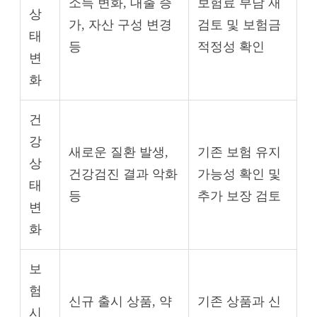
소득 변화, 대출 증
보험료 부담 재
상
가, 자산 구성 변경
검토 및 보험금
태
등
적정성 확인
변
화
건
강
새로운 질환 발생,
기존 보험 유지
상
건강검진 결과 악화
가능성 확인 및
태
등
추가 보장 검토
변
화
보
험
신규 출시 상품, 약
기존 상품과 신
시