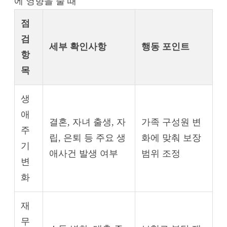
에 영향을 줄 때
점
검
세부 확인사항
행동 포인트
항
목
생
애
결혼, 자녀 출생, 자
가족 구성원 변
주
립, 은퇴 등 주요 생
화에 맞춰 보장
기
애사건 발생 여부
범위 조정
변
화
재
무