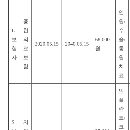
입
종
원/
L
합
수
보
의
68,000
술/
2020.05.15
2040.05.15
험
료
원
통
사
보
원
험
치
료
임
플
란
트/
S
치
크